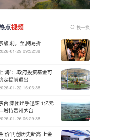
热点
视频
换一换
宗馥,莉，至,刚易折
2026-01-29 09:32:38
上‘海’：.政府投资基金可
约定提前退出
2026-01-22 16:06:38
茅台;集团出手迅速 1亿元
—增持贵州茅台
2026-01-26 06:29:38
金‘价’再创历史新高 上金