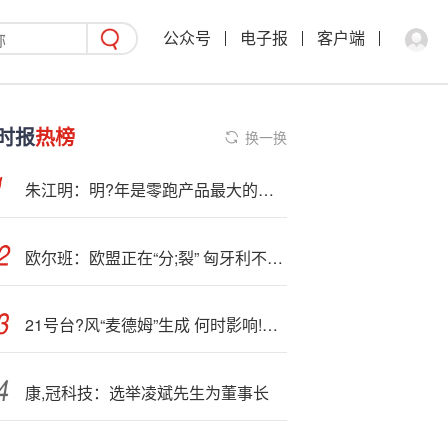
公众号
电子报
客户端
时报
热榜
换一换
朱江明：明?年是零跑产品最大的一年，D 系列将有 2-3 款产品问世
欧尔班：欧盟正在“分;裂” 匈牙利不应采用欧元
21号台?风“麦德姆”生成 何时影响!我国？
康,冠科技：选举凌斌先生为董事长