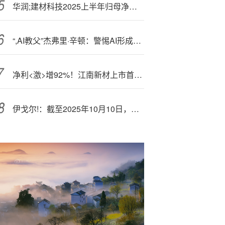
华润;建材科技2025上半年归母净利润3.07亿元 同比增长85%
“,AI教父”杰弗里·辛顿：警惕AI形成自我生存意识！
净利<激>增92%！江南新材上市首年交出的高增长答卷
伊戈尔!：截至2025年10月10日，公司股东总户数为29897户