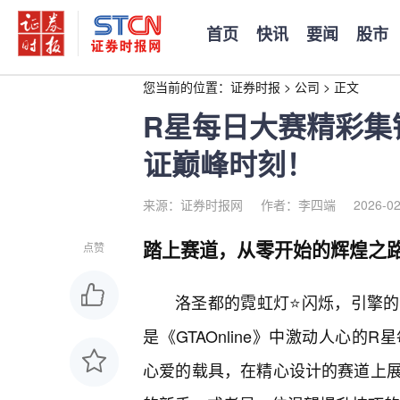
首页
快讯
要闻
股市
您当前的位置：
证券时报
>
公司
>
正文
R星每日大赛精彩集
证巅峰时刻！
来源：证券时报网
作者：李四端
2026-02
踏上赛道，从零开始的辉煌之
点赞
洛圣都的霓虹灯⭐闪烁，引擎
是《GTAOnline》中激动人心
心爱的载具，在精心设计的赛道上展