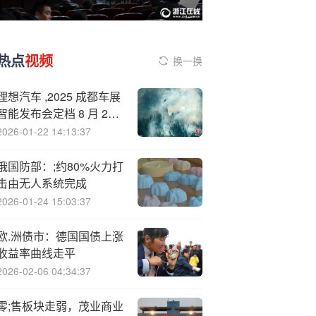
热点
视频
换一换
理想汽车 ,2025 成都车展
智能发布会定档 8 月 29
日，将带来辅助驾驶新消
2026-01-22 14:13:37
息
俄国防部：;约80%火力打
击由无人系统完成
2026-01-24 15:03:37
欧.洲债市：德国国债上涨
收益率曲线走平
2026-02-06 04:34:37
零;售板块走弱，茂业商业