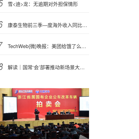
雪<迪>龙：无逾期对外担保情形
康泰生物前三季—度海外收入同比增长逾三倍
TechWeb{微}晚报：美团给饿了么开“追悼会”，华为Mate 80有望11月25日发布
解读｜国常‘会’部署推动新场景大规模应用，释放哪些信号？