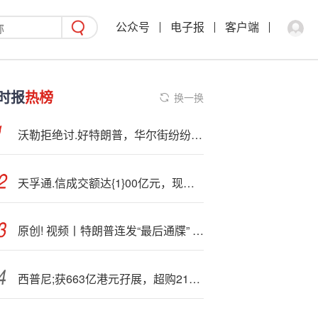
公众号
电子报
客户端
时报
热榜
换一换
沃勒拒绝讨.好特朗普，华尔街纷纷点赞，但主席大位恐“危”
天孚通.信成交额达{1}00亿元，现涨7.65%
原创! 视频丨特朗普连发“最后通牒” 普京：失望源于期望太高
西普尼;获663亿港元孖展，超购2111倍